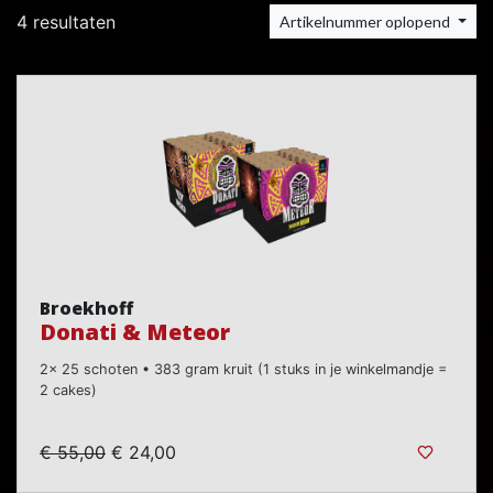
4 resultaten
Artikelnummer oplopend
Broekhoff
Donati & Meteor
2x 25 schoten • 383 gram kruit (1 stuks in je winkelmandje =
2 cakes)
€ 55,00
€ 24,00