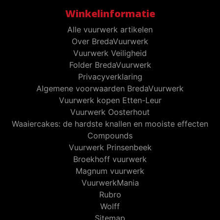
Winkelinformatie
Alle vuurwerk artikelen
Over BredaVuurwerk
Vuurwerk Veiligheid
Folder BredaVuurwerk
Privacyverklaring
Algemene voorwaarden BredaVuurwerk
Vuurwerk kopen Etten-Leur
Vuurwerk Oosterhout
Waaiercakes: de hardste knallen en mooiste effecten
Compounds
Vuurwerk Prinsenbeek
Broekhoff vuurwerk
Magnum vuurwerk
VuurwerkMania
Rubro
Wolff
Sitemap