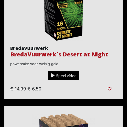
BredaVuurwerk
BredaVuurwerk´s Desert at Night
powercake voor weinig geld
Speel video
€ 14,99
€ 6,50