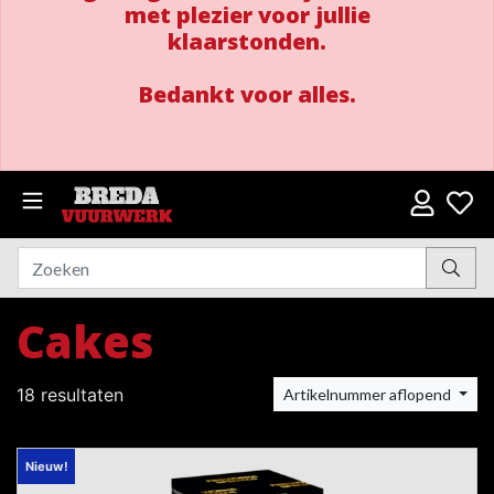
met plezier voor jullie
klaarstonden.
Bedankt voor alles.
Cakes
18 resultaten
Artikelnummer aflopend
Nieuw!