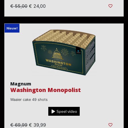
€ 55,00
€ 24,00
Nieuw!
Magnum
Washington Monopolist
Waaier cake 49 shots
Speel video
€ 69,99
€ 39,99