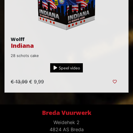
Wolff
Indiana
28 schots cake
Speel video
€ 13,99
€ 9,99
Breda Vuurwerk
Weidehek 2
4824 AS Breda