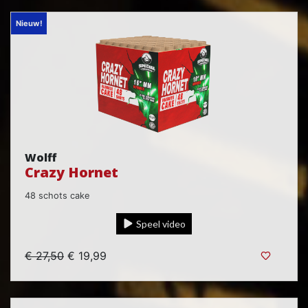
Nieuw!
Wolff
Crazy Hornet
48 schots cake
Speel video
€ 27,50
€ 19,99