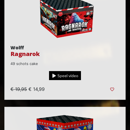
Wolff
Ragnarok
49 schots cake
Speel video
€ 19,95
€ 14,99