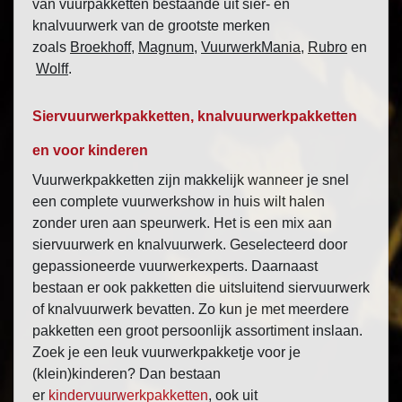
van vuurpakketten bestaande uit sier- en
knalvuurwerk van de grootste merken
zoals
Broekhoff
,
Magnum
,
VuurwerkMania
,
Rubro
en
Wolff
.
Siervuurwerkpakketten, knalvuurwerkpakketten
en voor kinderen
Vuurwerkpakketten zijn makkelijk wanneer je snel
een complete vuurwerkshow in huis wilt halen
zonder uren aan speurwerk. Het is een mix aan
siervuurwerk en knalvuurwerk. Geselecteerd door
gepassioneerde vuurwerkexperts. Daarnaast
bestaan er ook pakketten die uitsluitend siervuurwerk
of knalvuurwerk bevatten. Zo kun je met meerdere
pakketten een groot persoonlijk assortiment inslaan.
Zoek je een leuk vuurwerkpakketje voor je
(klein)kinderen? Dan bestaan
er
kindervuurwerkpakketten
, ook uit