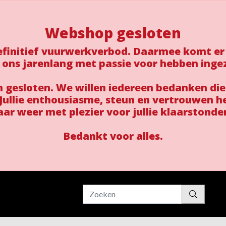
Webshop gesloten
 definitief vuurwerkverbod. Daarmee komt er
 ons jarenlang met passie voor hebben inge
gesloten. We willen iedereen bedanken die
ullie enthousiasme, steun en vertrouwen h
aar weer met plezier voor jullie klaarstonde
Bedankt voor alles.