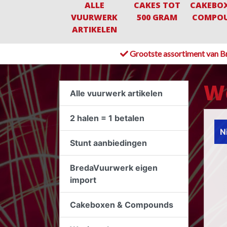
ALLE
CAKES TOT
CAKEBO
VUURWERK
500 GRAM
COMPO
ARTIKELEN
Grootste assortiment van B
Wo
Alle vuurwerk artikelen
2 halen = 1 betalen
N
Stunt aanbiedingen
BredaVuurwerk eigen
import
Cakeboxen & Compounds