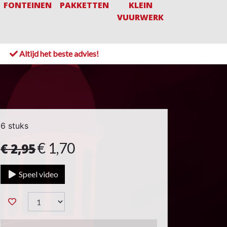
FONTEINEN
PAKKETTEN
KLEIN
VUURWERK
!
Altijd het beste advies!
6 stuks
€ 1,70
€ 2,95
Speel video