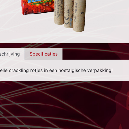
chrijving
Specificaties
felle crackling rotjes in een nostalgische verpakking!