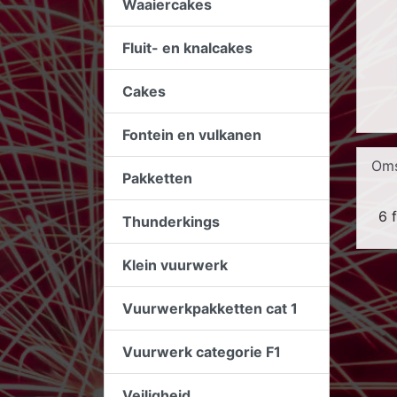
Waaiercakes
Fluit- en knalcakes
Cakes
Fontein en vulkanen
Oms
Pakketten
6 
Thunderkings
Klein vuurwerk
Vuurwerkpakketten cat 1
Vuurwerk categorie F1
Veiligheid