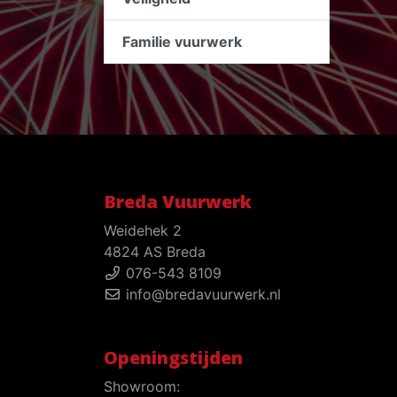
Familie vuurwerk
Breda Vuurwerk
Weidehek 2
4824 AS Breda
076-543 8109
info@bredavuurwerk.nl
Openingstijden
Showroom: