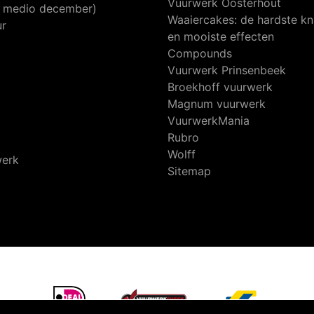
Vuurwerk Oosterhout
af medio december)
Waaiercakes: de hardste kn
ur
en mooiste effecten
Compounds
Vuurwerk Prinsenbeek
Broekhoff vuurwerk
Magnum vuurwerk
VuurwerkMania
Rubro
Wolff
werk
Sitemap