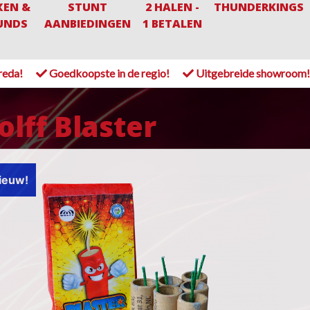
XEN &
STUNT
2 HALEN -
THUNDERKINGS
UNDS
AANBIEDINGEN
1 BETALEN
reda!
Goedkoopste in de regio!
Uitgebreide showroom
lff Blaster
ieuw!