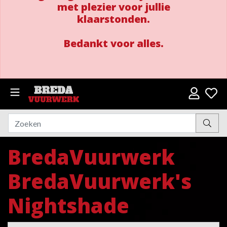
met plezier voor jullie
klaarstonden.
Bedankt voor alles.
BredaVuurwerk
BredaVuurwerk's
Nightshade