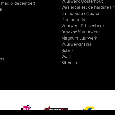
Vuurwerk Oosterhout
af medio december)
Waaiercakes: de hardste kn
ur
en mooiste effecten
Compounds
Vuurwerk Prinsenbeek
Broekhoff vuurwerk
Magnum vuurwerk
VuurwerkMania
Rubro
Wolff
werk
Sitemap