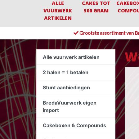
ALLE
CAKES TOT
CAKEBO
VUURWERK
500 GRAM
COMPO
ARTIKELEN
Grootste assortiment van B
Wo
Alle vuurwerk artikelen
2 halen = 1 betalen
Stunt aanbiedingen
BredaVuurwerk eigen
import
Cakeboxen & Compounds