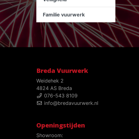
Familie vuurwerk
Breda Vuurwerk
Weidehek 2
4824 AS Breda
076-543 8109
info@bredavuurwerk.nl
Openingstijden
Showroom: