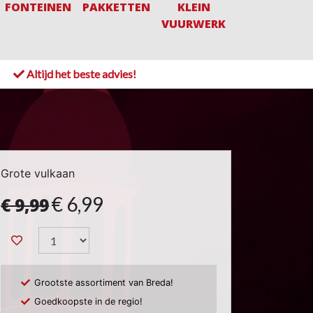
FONTEINEN
PAKKETTEN
KLEIN
VUURWERK
!
Altijd het beste advies!
Grote vulkaan
€ 6,99
€ 9,99
Grootste assortiment van Breda!
Goedkoopste in de regio!