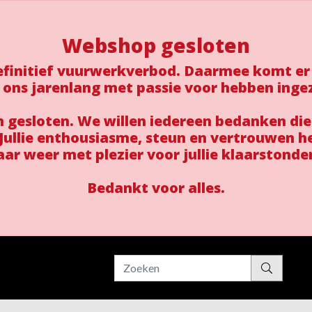
Webshop gesloten
 definitief vuurwerkverbod. Daarmee komt er
 ons jarenlang met passie voor hebben inge
gesloten. We willen iedereen bedanken die
ullie enthousiasme, steun en vertrouwen h
aar weer met plezier voor jullie klaarstonde
Bedankt voor alles.