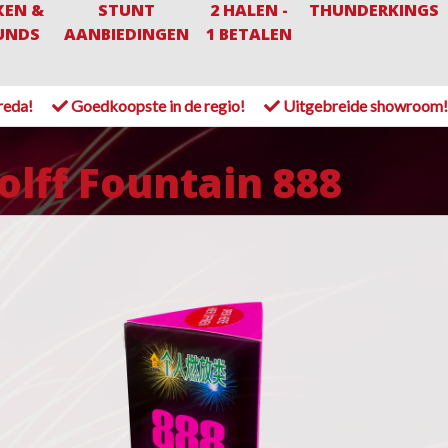
XEN &
STUNT
2 HALEN -
THUNDERKINGS
UNDS
AANBIEDINGEN
1 BETALEN
reda!
Goedkoopste in de regio!
Uitgebreide showroom
lff Fountain 888