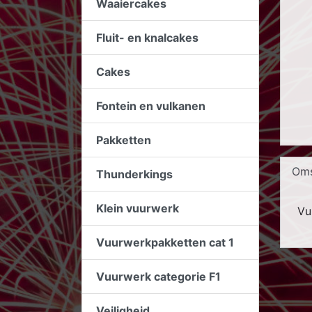
Waaiercakes
Fluit- en knalcakes
Cakes
Fontein en vulkanen
Pakketten
Oms
Thunderkings
Klein vuurwerk
Vu
Vuurwerkpakketten cat 1
Vuurwerk categorie F1
Veiligheid