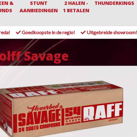
XEN &
STUNT
2 HALEN -
THUNDERKINGS
UNDS
AANBIEDINGEN
1 BETALEN
reda!
Goedkoopste in de regio!
Uitgebreide showroom
lff Savage