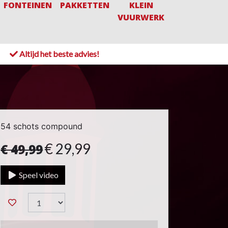
FONTEINEN
PAKKETTEN
KLEIN
VUURWERK
!
Altijd het beste advies!
54 schots compound
€ 29,99
€ 49,99
Speel video