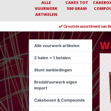
ALLE
CAKES TOT
CAKEBO
VUURWERK
500 GRAM
COMPO
ARTIKELEN
Grootste assortiment van B
Wo
Alle vuurwerk artikelen
2 halen = 1 betalen
Stunt aanbiedingen
BredaVuurwerk eigen
import
Cakeboxen & Compounds