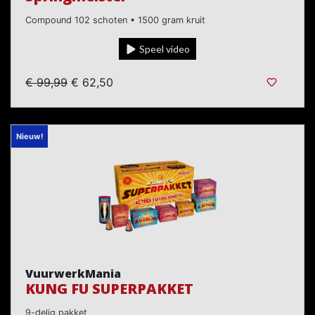
Compound 102 schoten • 1500 gram kruit
Speel video
€ 99,99
€ 62,50
Nieuw!
VuurwerkMania
KUNG FU SUPERPAKKET
9-delig pakket