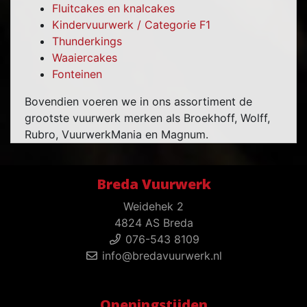
Fluitcakes en knalcakes
Kindervuurwerk / Categorie F1
Thunderkings
Waaiercakes
Fonteinen
Bovendien voeren we in ons assortiment de
grootste vuurwerk merken als Broekhoff, Wolff,
Rubro, VuurwerkMania en Magnum.
Breda Vuurwerk
Weidehek 2
4824 AS Breda
076-543 8109
info@bredavuurwerk.nl
Openingstijden