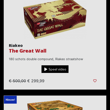
Riakeo
The Great Wall
180 schots double compound, Riakeo straatshow
Speel video
€ 500,00
€ 299,99
Nieuw!