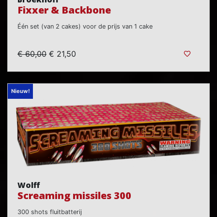
Fixxer & Backbone
Één set (van 2 cakes) voor de prijs van 1 cake
€ 60,00
€ 21,50
Nieuw!
Wolff
Screaming missiles 300
300 shots fluitbatterij