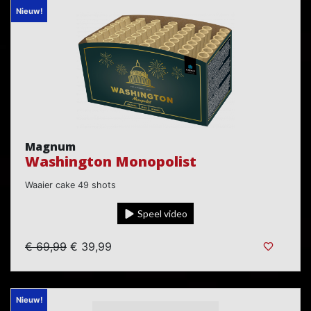
Nieuw!
Magnum
Washington Monopolist
Waaier cake 49 shots
Speel video
€ 69,99
€ 39,99
Nieuw!