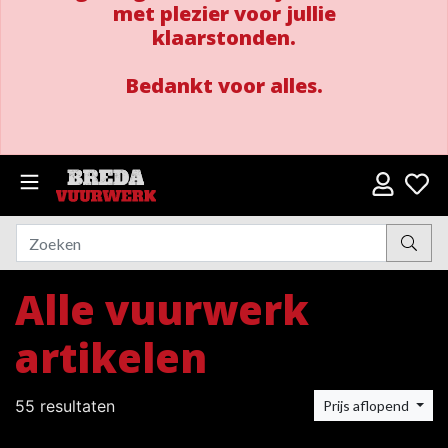
met plezier voor jullie
klaarstonden.
Bedankt voor alles.
Alle vuurwerk
artikelen
55 resultaten
Prijs aflopend