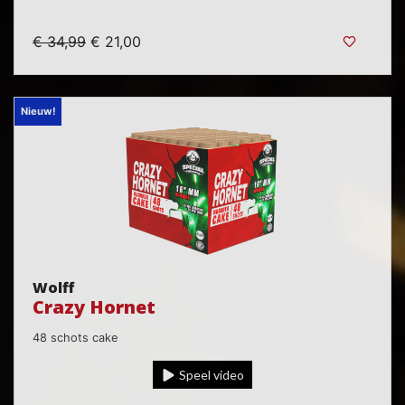
€ 34,99
€ 21,00
Nieuw!
Wolff
Crazy Hornet
48 schots cake
Speel video