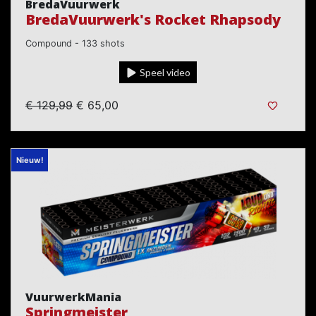
BredaVuurwerk
BredaVuurwerk's Rocket Rhapsody
Compound - 133 shots
Speel video
€ 129,99
€ 65,00
Nieuw!
VuurwerkMania
Springmeister