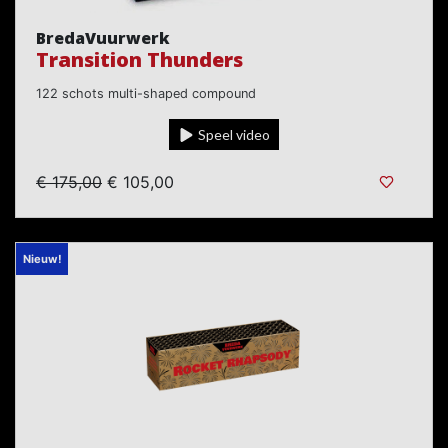
BredaVuurwerk
Transition Thunders
122 schots multi-shaped compound
Speel video
€ 175,00
€ 105,00
Nieuw!