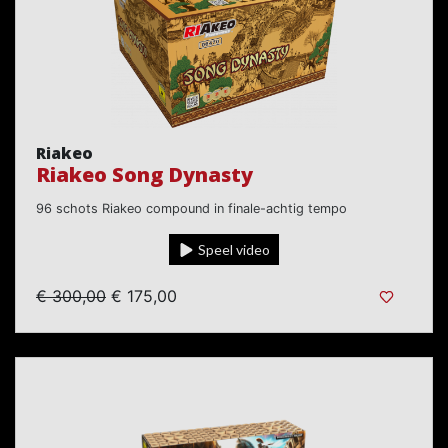
Riakeo
Riakeo Song Dynasty
96 schots Riakeo compound in finale-achtig tempo
Speel video
€ 300,00
€ 175,00