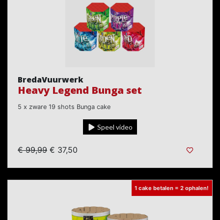
BredaVuurwerk
Heavy Legend Bunga set
5 x zware 19 shots Bunga cake
Speel video
€ 99,99
€ 37,50
1 cake betalen = 2 ophalen!