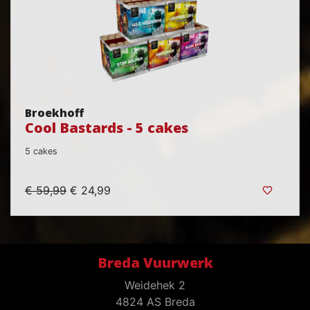
Broekhoff
Cool Bastards - 5 cakes
5 cakes
€ 59,99
€ 24,99
Breda Vuurwerk
Weidehek 2
4824 AS Breda