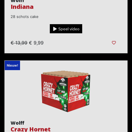
Wolff
Indiana
28 schots cake
Speel video
€ 13,99
€ 9,99
Nieuw!
Wolff
Crazy Hornet