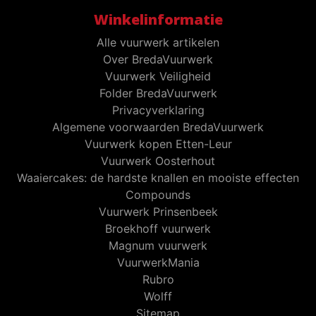
Winkelinformatie
Alle vuurwerk artikelen
Over BredaVuurwerk
Vuurwerk Veiligheid
Folder BredaVuurwerk
Privacyverklaring
Algemene voorwaarden BredaVuurwerk
Vuurwerk kopen Etten-Leur
Vuurwerk Oosterhout
Waaiercakes: de hardste knallen en mooiste effecten
Compounds
Vuurwerk Prinsenbeek
Broekhoff vuurwerk
Magnum vuurwerk
VuurwerkMania
Rubro
Wolff
Sitemap