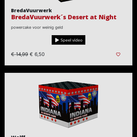
BredaVuurwerk
BredaVuurwerk´s Desert at Night
powercake voor weinig geld
Speel video
€ 14,99
€ 6,50