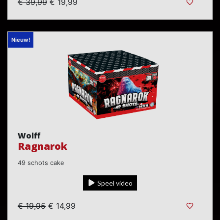
€ 39,99
€ 19,99
Nieuw!
Wolff
Ragnarok
49 schots cake
Speel video
€ 19,95
€ 14,99