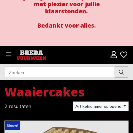
met plezier voor jullie
klaarstonden.
Bedankt voor alles.
Waaiercakes
2 resultaten
Artikelnummer oplopend
Nieuw!