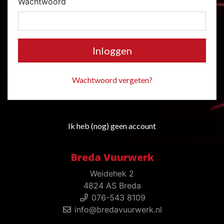
Wachtwoord
Inloggen
Wachtwoord vergeten?
Ik heb (nog) geen account
Breda Vuurwerk
Weidehek 2
4824 AS Breda
076-543 8109
info@bredavuurwerk.nl