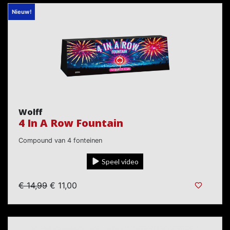
Nieuw!
Wolff
4 In A Row Fountain
Compound van 4 fonteinen
Speel video
€ 14,99
€ 11,00