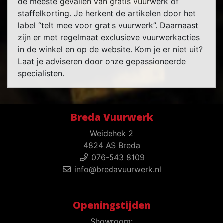
de meeste gevallen van gratis vuurwerk of
staffelkorting. Je herkent de artikelen door het
label “telt mee voor gratis vuurwerk”. Daarnaast
zijn er met regelmaat exclusieve vuurwerkacties
in de winkel en op de website. Kom je er niet uit?
Laat je adviseren door onze gepassioneerde
specialisten.
Breda Vuurwerk
Weidehek 2
4824 AS Breda
076-543 8109
info@bredavuurwerk.nl
Openingstijden
Showroom: