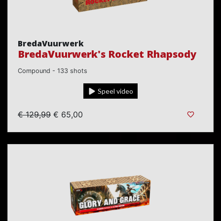
BredaVuurwerk
BredaVuurwerk's Rocket Rhapsody
Compound - 133 shots
Speel video
€ 129,99
€ 65,00