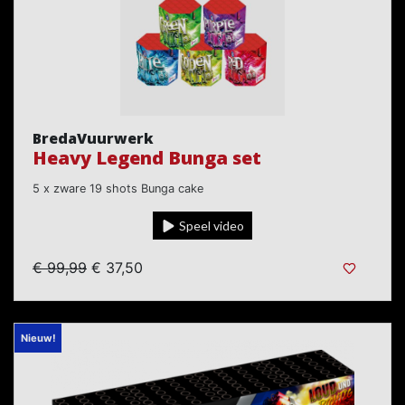
BredaVuurwerk
Heavy Legend Bunga set
5 x zware 19 shots Bunga cake
Speel video
€ 99,99
€ 37,50
Nieuw!