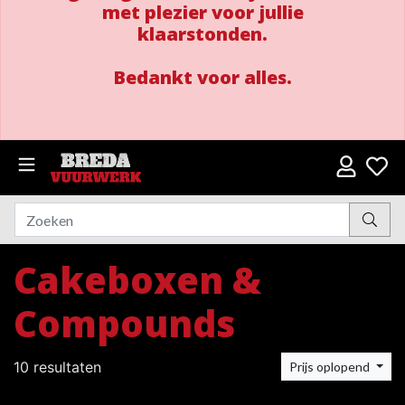
met plezier voor jullie
klaarstonden.
Bedankt voor alles.
Cakeboxen &
Compounds
10 resultaten
Prijs oplopend