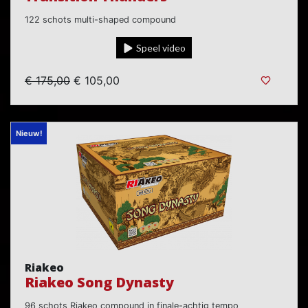
122 schots multi-shaped compound
Speel video
€ 175,00
€ 105,00
Nieuw!
Riakeo
Riakeo Song Dynasty
96 schots Riakeo compound in finale-achtig tempo