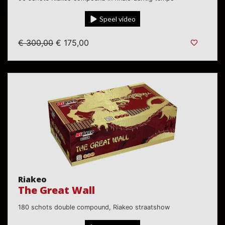
Speel video
€ 300,00
€ 175,00
Riakeo
The Great Wall
180 schots double compound, Riakeo straatshow