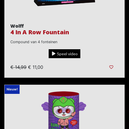
Wolff
4 In A Row Fountain
Compound van 4 fonteinen
Speel video
€ 14,99
€ 11,00
Nieuw!