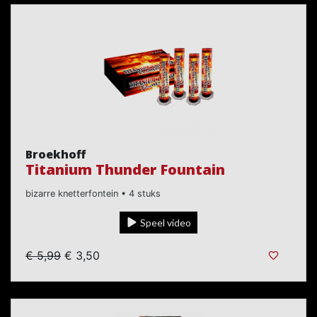
Broekhoff
Titanium Thunder Fountain
bizarre knetterfontein • 4 stuks
Speel video
€ 5,99
€ 3,50