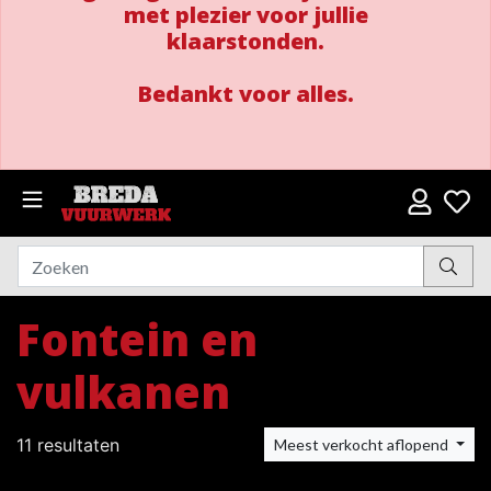
met plezier voor jullie
klaarstonden.
Bedankt voor alles.
Fontein en
vulkanen
11 resultaten
Meest verkocht aflopend