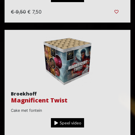
€ 9,50
€ 7,50
Broekhoff
Magnificent Twist
Cake met fontein
Speel video