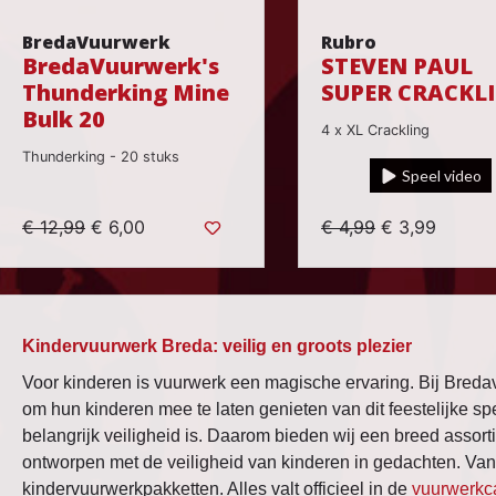
BredaVuurwerk
Rubro
BredaVuurwerk's
STEVEN PAUL
Thunderking Mine
SUPER CRACKL
Bulk 20
4 x XL Crackling
Thunderking - 20 stuks
Speel video
€ 12,99
€ 6,00
€ 4,99
€ 3,99
Kindervuurwerk Breda: veilig en groots plezier
Voor kinderen is vuurwerk een magische ervaring. Bij Bred
om hun kinderen mee te laten genieten van dit feestelijke s
belangrijk veiligheid is. Daarom bieden wij een breed assort
ontworpen met de veiligheid van kinderen in gedachten. Van 
kindervuurwerkpakketten. Alles valt officieel in de
vuurwerkc