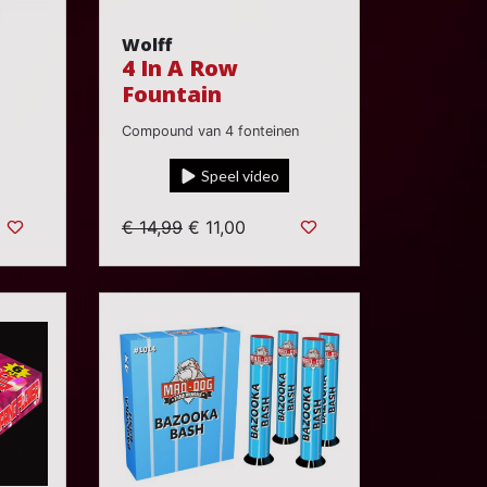
Wolff
4 In A Row
Fountain
Compound van 4 fonteinen
Speel video
€ 14,99
€ 11,00