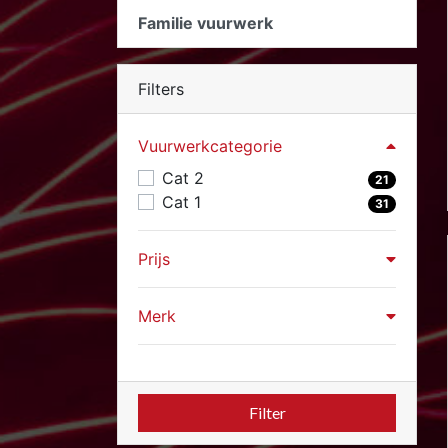
Familie vuurwerk
Filters
Vuurwerkcategorie
Cat 2
21
Cat 1
31
Prijs
Merk
Filter