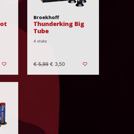
Broekhoff
oot
Thunderking Big
Tube
4 stuks
€ 5,99
€ 3,50