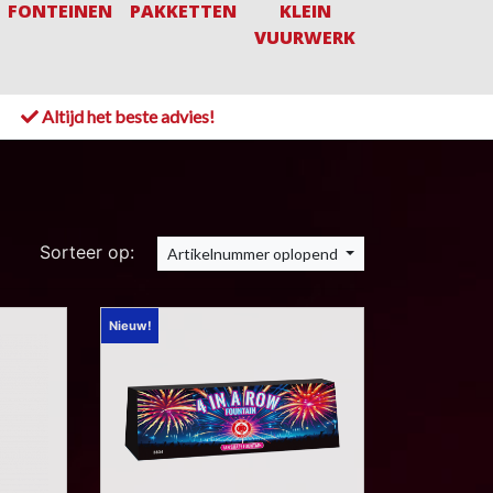
FONTEINEN
PAKKETTEN
KLEIN
VUURWERK
!
Altijd het beste advies!
Sorteer op:
Artikelnummer oplopend
Nieuw!