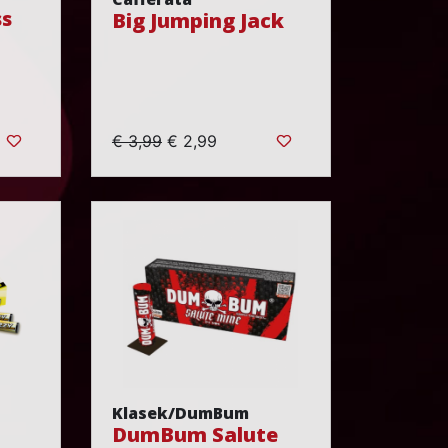
ss
Big Jumping Jack
€ 3,99
€ 2,99
Klasek/DumBum
DumBum Salute