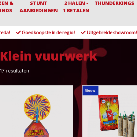
XEN &
STUNT
2 HALEN -
THUNDERKINGS
UNDS
AANBIEDINGEN
1 BETALEN
reda!
Goedkoopste in de regio!
Uitgebreide showroom
Klein vuurwerk
17 resultaten
Nieuw!