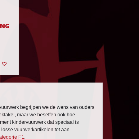
ING
avuurwerk begrijpen we de wens van ouders
pektakel, maar we beseffen ook hoe
iment kindervuurwerk dat speciaal is
losse vuurwerkartikelen tot aan
ategorie F1
.