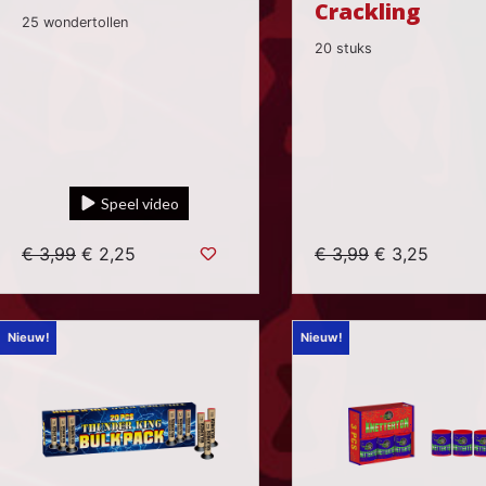
Crackling
25 wondertollen
20 stuks
Speel video
€ 3,99
€ 2,25
€ 3,99
€ 3,25
Nieuw!
Nieuw!