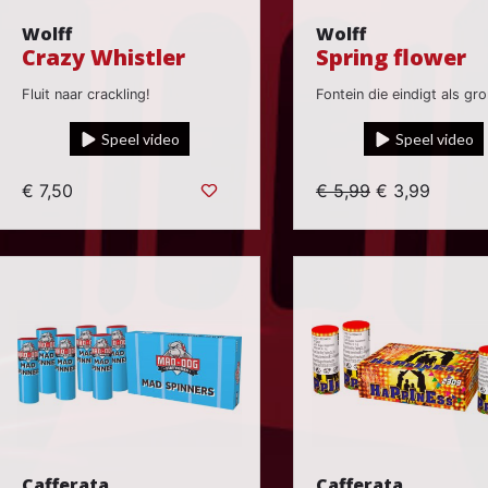
Wolff
Wolff
Crazy Whistler
Spring flower
Fluit naar crackling!
Fontein die eindigt als gr
Speel video
Speel video
€ 7,50
€ 5,99
€ 3,99
Cafferata
Cafferata