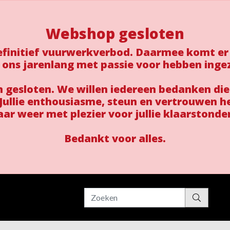
Webshop gesloten
 definitief vuurwerkverbod. Daarmee komt er
 ons jarenlang met passie voor hebben inge
gesloten. We willen iedereen bedanken die
ullie enthousiasme, steun en vertrouwen h
aar weer met plezier voor jullie klaarstonde
Bedankt voor alles.