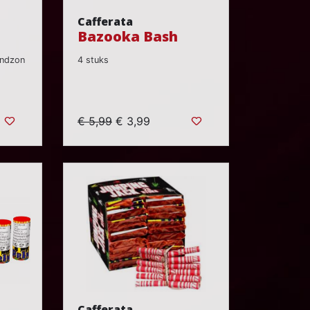
Cafferata
Bazooka Bash
ondzon
4 stuks
€ 5,99
€ 3,99
Cafferata