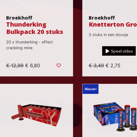
Broekhoff
Broekhoff
Thunderking
Knetterton Gr
Bulkpack 20 stuks
3 stuks in een doosje
20 x thunderking - effect
crackling mine
Speel video
€ 12,99
€ 6,80
€ 3,49
€ 2,75
Nieuw!