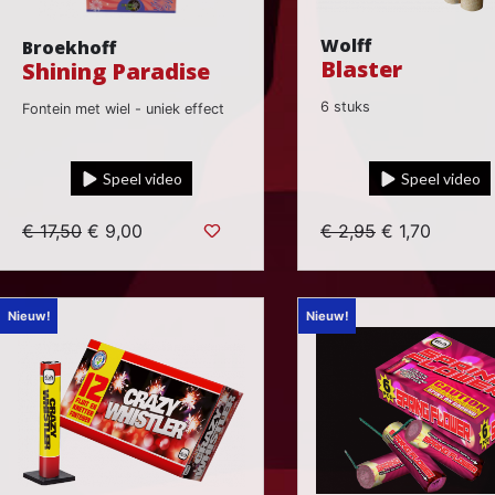
Wolff
Broekhoff
Blaster
Shining Paradise
6 stuks
Fontein met wiel - uniek effect
Speel video
Speel video
€ 17,50
€ 9,00
€ 2,95
€ 1,70
Nieuw!
Nieuw!