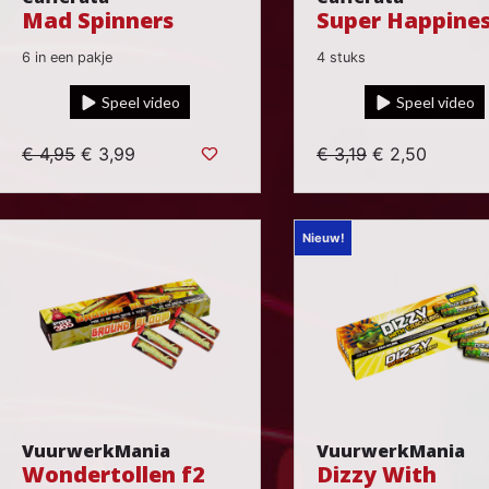
Mad Spinners
Super Happine
6 in een pakje
4 stuks
Speel video
Speel video
€ 4,95
€ 3,99
€ 3,19
€ 2,50
Nieuw!
VuurwerkMania
VuurwerkMania
Wondertollen f2
Dizzy With