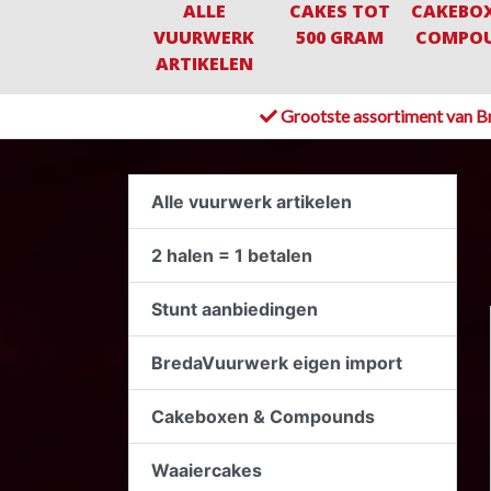
ALLE
CAKES TOT
CAKEBO
VUURWERK
500 GRAM
COMPO
ARTIKELEN
Grootste assortiment van B
Alle vuurwerk artikelen
2 halen = 1 betalen
Stunt aanbiedingen
BredaVuurwerk eigen import
Cakeboxen & Compounds
Waaiercakes