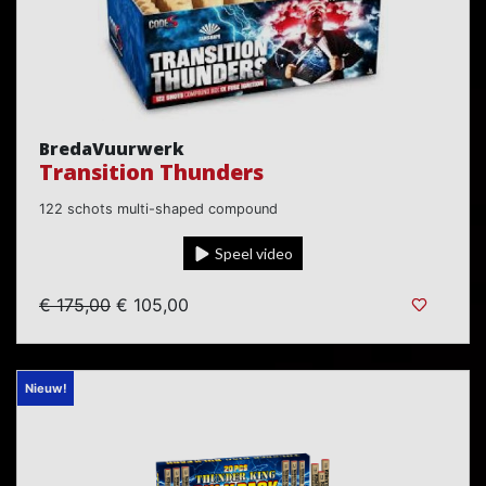
BredaVuurwerk
Transition Thunders
122 schots multi-shaped compound
Speel video
€ 175,00
€ 105,00
Nieuw!