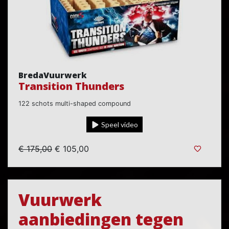
BredaVuurwerk
Transition Thunders
122 schots multi-shaped compound
Speel video
€ 175,00
€ 105,00
Vuurwerk
aanbiedingen tegen