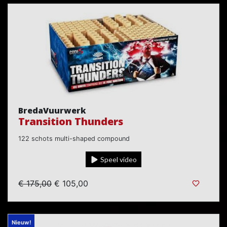
BredaVuurwerk
Transition Thunders
122 schots multi-shaped compound
Speel video
€ 175,00
€ 105,00
Nieuw!